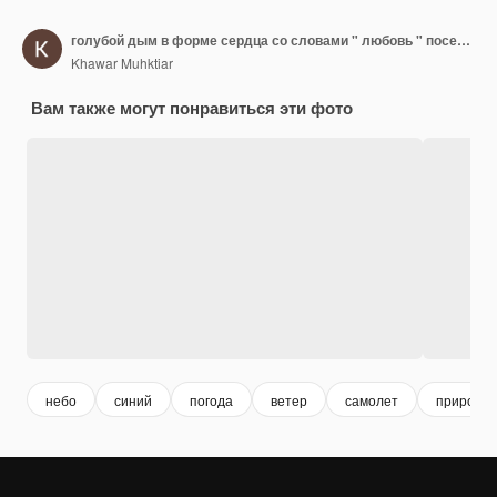
голубой дым в форме сердца со словами " любовь " посередине
Khawar Muhktiar
Вам также могут понравиться эти фото
небо
синий
погода
ветер
самолет
природа