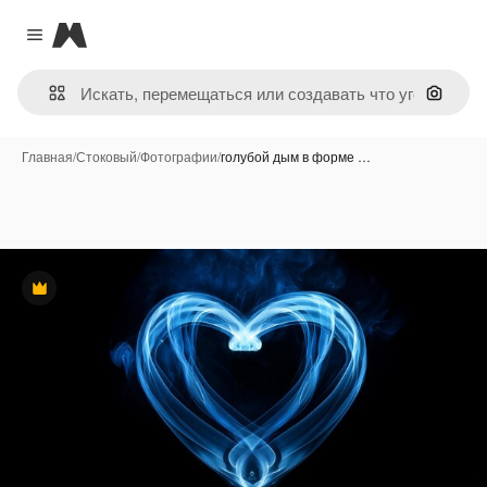
Magnific
Close menu
Поиск 
Главная
/
Стоковый
/
Фотографии
/
голубой дым в форме …
Премиум