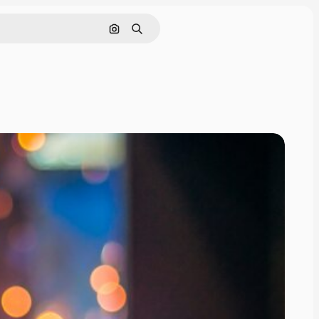
Поиск по изображению
Поиск