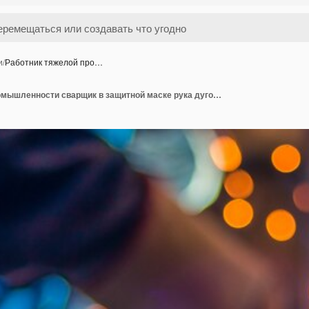
и
/
Работник тяжелой про…
Работник тяжелой промышленности сварщик в защитной маске рука дуговой сварки факел, работающий на металлической конструкции