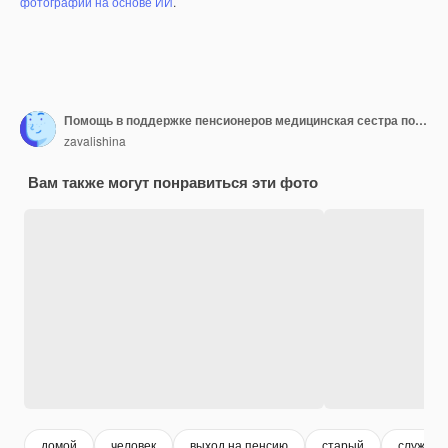
фотографий на основе ИИ
.
Помощь в поддержке пенсионеров медицинская сестра помогает старику в инвалидной коляске пациента и женщина в медсестре
zavalishina
Вам также могут понравиться эти фото
домой
человек
выход на пенсию
старый
служба