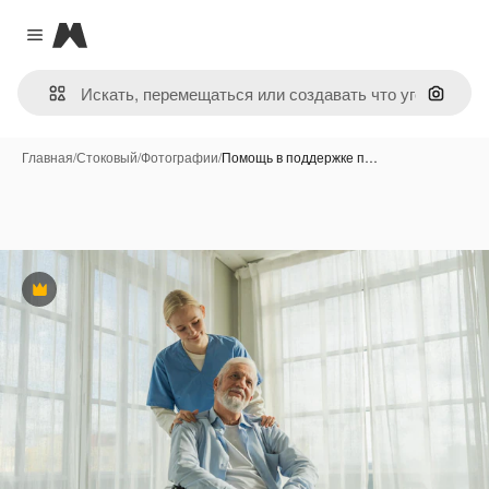
Magnific
Close menu
Поиск 
Главная
/
Стоковый
/
Фотографии
/
Помощь в поддержке п…
Премиум