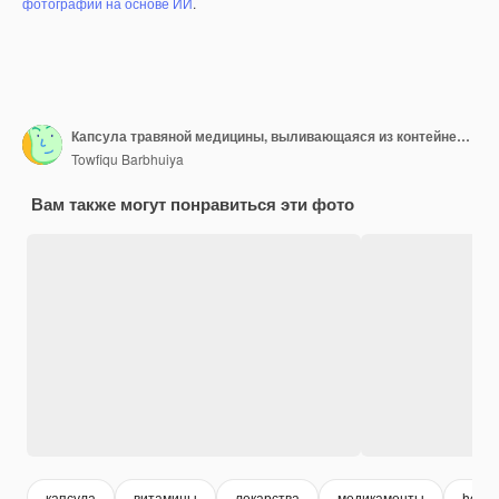
фотографий на основе ИИ
.
Капсула травяной медицины, выливающаяся из контейнера на белый
Towfiqu Barbhuiya
Вам также могут понравиться эти фото
капсула
витамины
лекарства
медикаменты
healt