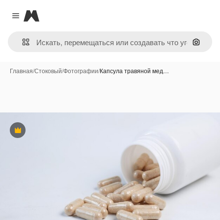
Magnific
Close menu
Поиск 
Главная
/
Стоковый
/
Фотографии
/
Капсула травяной мед…
Премиум