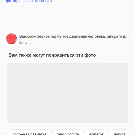
фотографий на основе ИИ
.
Высокоугольное размытое движение человека, идущего по переходу зебры
lentamart
Вам также могут понравиться эти фото
дорожная разметка
город дорога
асфальт
дорога