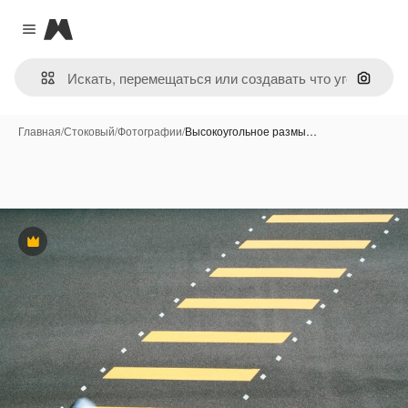
Magnific
Close menu
Поиск 
Главная
/
Стоковый
/
Фотографии
/
Высокоугольное размы…
Премиум