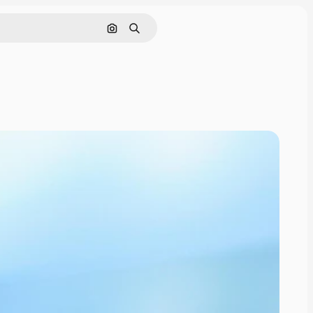
Поиск по изображению
Поиск