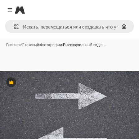
Magnific
Close menu
Поиск 
Главная
/
Стоковый
/
Фотографии
/
Высокоугольный вид с…
Премиум