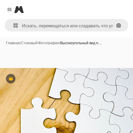
Magnific
Close menu
Поиск 
Главная
/
Стоковый
/
Фотографии
/
Высокоугольный вид п…
Премиум