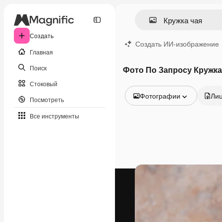
Создать
Создать ИИ-изображение
Главная
Поиск
Фото По Запросу Кружка
Стоковый
Фотографии
Ли
Посмотреть
Все изображения
Все инструменты
Векторы
Иллюстрации
Фотографии
PSD
Шаблоны
Мокапы
Видео
Видеоролик
Моушн-дизайн
Видеошаблоны
Иконки
3D-модели
Шрифты