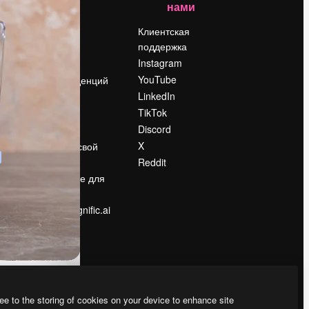
нами
Цены
о
О нас
Клиентская
поддержка
Reviews
Instagram
Вакансии
YouTube
Поиск тенденций
LinkedIn
Блог
TikTok
События
Discord
Slidesgo
ости
X
Продайте свой
контент
Reddit
в
Помещение для
прессы
Ищете magnific.ai
ee to the storing of cookies on your device to enhance site