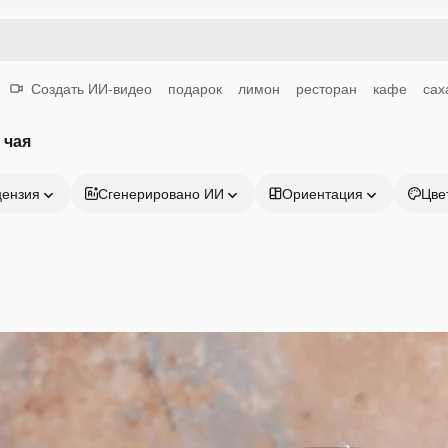
Создать ИИ-видео
подарок
лимон
ресторан
кафе
сах
 чая
цензия
Сгенерировано ИИ
Ориентация
Цве
Продукция
Начать