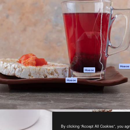
атформа для создания
Spaces
Academy
работ. Более 1 миллиона
ИИ-помощник
Документация п
реди креаторов,
Пакету ИИ
Генератор
гентств и студий.
изображений ИИ
Служба
поддержки
Генератор видео
ИИ
Условия и
положения
Генератор голоса
на основе ИИ
Политика
конфиденциальн
Стоковый контент
Оригиналы
MCP для
Новое
Новое
Claude/ChatGPT
Политика файло
cookie
Агенты
Новое
Центр доверия
API
Партнеры
Мобильное
приложение
Предприятие
Все инструменты
Magnific
By clicking “Accept All Cookies”, you agr