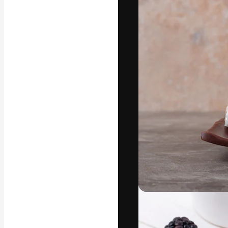
Креативная пл
ваших лучших 
подписчиков с
предприятий, а
Pусский