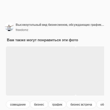
Высокоугольный вид бизнесменов, обсуждающих графики за столом
freedomz
Вам также могут понравиться эти фото
совещание
бизнес
график
бизнес встреча
обсуж