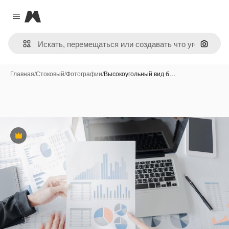
Magnific
Close menu
Поиск 
Главная
/
Стоковый
/
Фотографии
/
Высокоугольный вид б…
Премиум