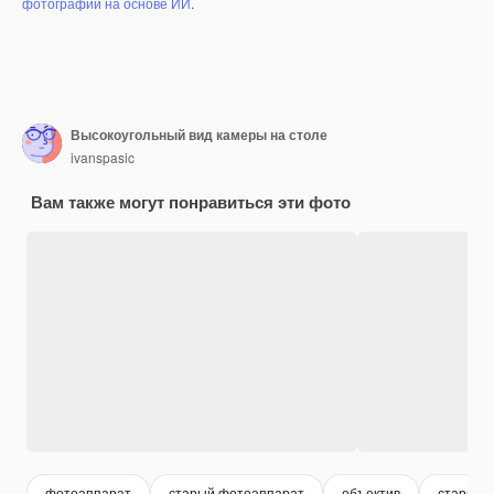
фотографий на основе ИИ
.
Высокоугольный вид камеры на столе
ivanspasic
Вам также могут понравиться эти фото
фотоаппарат
старый фотоаппарат
объектив
старый 