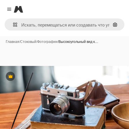
Magnific
Close menu
Поиск 
Главная
/
Стоковый
/
Фотографии
/
Высокоугольный вид к…
Премиум