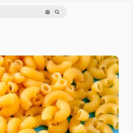
Поиск по изображению
Поиск