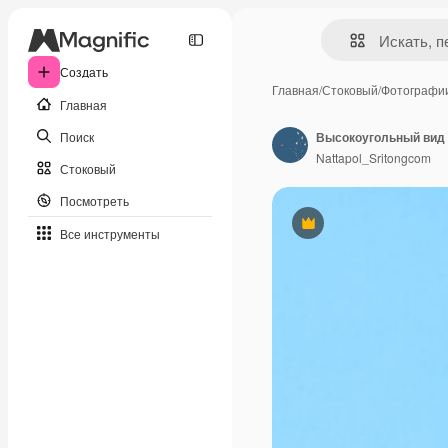
Создать
Главная
/
Стоковый
/
Фотографи
Главная
Поиск
Высокоугольный вид 
Nattapol_Sritongcom
Стоковый
Посмотреть
Премиум
Все инструменты