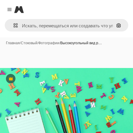
Magnific
Close menu
Поиск 
Главная
/
Стоковый
/
Фотографии
/
Высокоугольный вид р…
Премиум