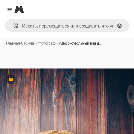
Magnific
Close menu
Поиск 
Главная
/
Стоковый
/
Фотографии
/
Высокоугольный вид д…
Премиум