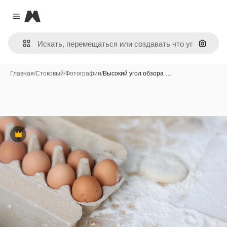
Magnific
Close menu
Поиск 
Главная
/
Стоковый
/
Фотографии
/
Высокий угол обзора …
Премиум