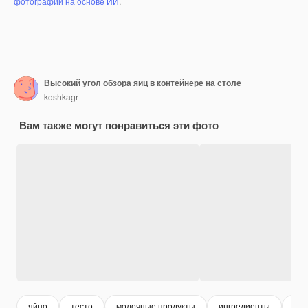
фотографий на основе ИИ
.
Высокий угол обзора яиц в контейнере на столе
koshkagr
Вам также могут понравиться эти фото
яйцо
тесто
молочные продукты
ингредиенты
кух