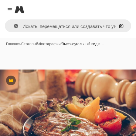
Magnific
Close menu
Поиск 
Главная
/
Стоковый
/
Фотографии
/
Высокоугольный вид п…
Премиум