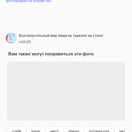
фотографий на основе ИИ
.
Высокоугольный вид пищи на тарелке на столе
naito29
Вам также могут понравиться эти фото
стейк
гриль
мясо
блюдо
готовая еда
питани