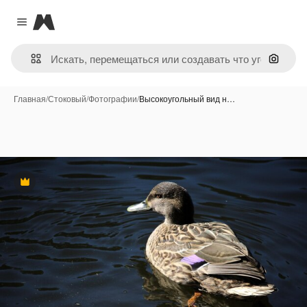
Magnific
Close menu
Поиск 
Главная
/
Стоковый
/
Фотографии
/
Высокоугольный вид н…
Премиум