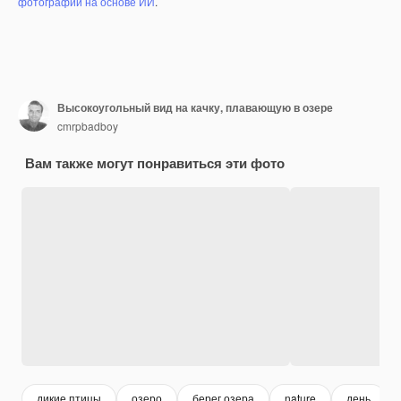
фотографий на основе ИИ
.
Высокоугольный вид на качку, плавающую в озере
cmrpbadboy
Вам также могут понравиться эти фото
дикие птицы
озеро
берег озера
nature
день