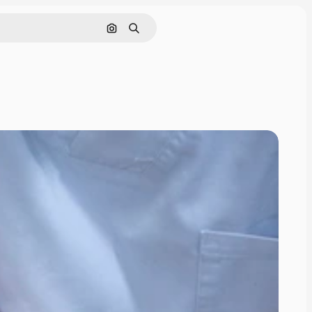
Поиск по изображению
Поиск