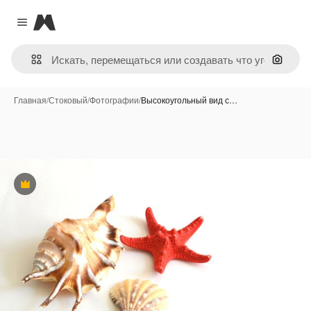
Magnific
Close menu
Поиск 
Главная
/
Стоковый
/
Фотографии
/
Высокоугольный вид с…
Премиум