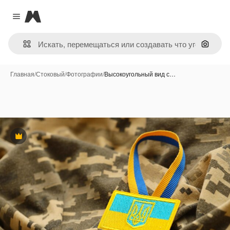
Magnific
Close menu
Поиск 
Главная
/
Стоковый
/
Фотографии
/
Высокоугольный вид с…
Премиум