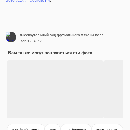
фотографий на основе ИИ
.
Высокоугольный вид футбольного мяча на поле
user21704012
Вам также могут понравиться эти фото
мяч футбольный
мяч
футбольный
виды спорта
к