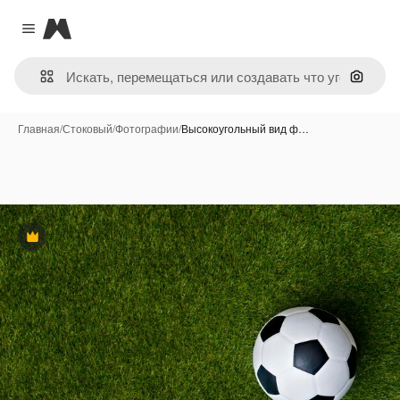
Magnific
Close menu
Поиск 
Главная
/
Стоковый
/
Фотографии
/
Высокоугольный вид ф…
Премиум