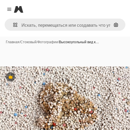
Magnific
Close menu
Поиск 
Главная
/
Стоковый
/
Фотографии
/
Высокоугольный вид к…
Премиум