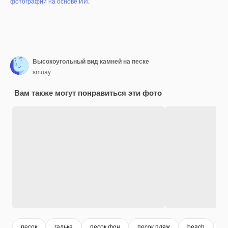
фотографий на основе ИИ
.
Высокоугольный вид камней на песке
smuay
Вам также могут понравиться эти фото
песок
галька
песок фон
песок пляж
beach
п