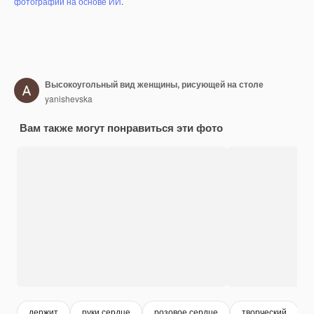
фотографий на основе ИИ
.
Высокоугольный вид женщины, рисующей на столе
yanishevska
Вам также могут понравиться эти фото
держит
руки сердце
розовое сердце
творческий