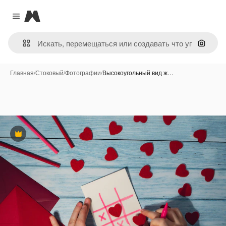
Magnific
Close menu
Поиск 
Главная
/
Стоковый
/
Фотографии
/
Высокоугольный вид ж…
Премиум