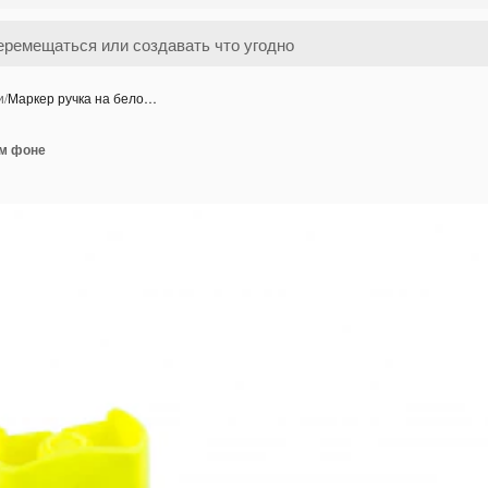
и
/
Маркер ручка на бело…
ом фоне