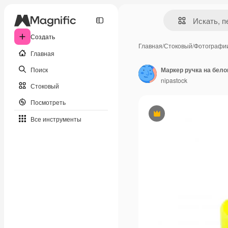
Создать
Главная
/
Стоковый
/
Фотографи
Главная
Поиск
Маркер ручка на бел
nipastock
Стоковый
Посмотреть
Премиум
Все инструменты