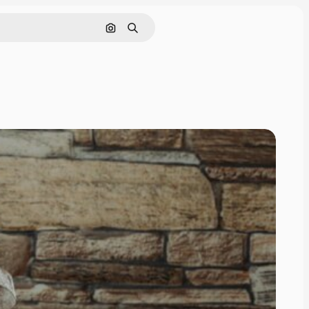
Поиск по изображению
Поиск