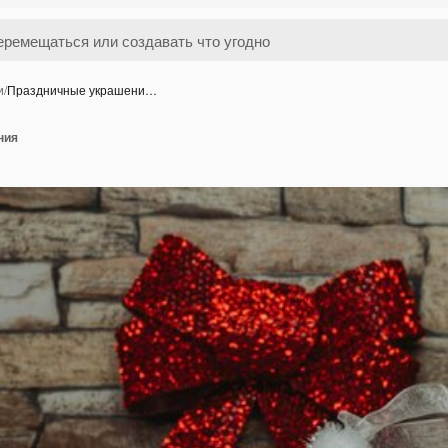
и
/
Праздничные украшени…
ния