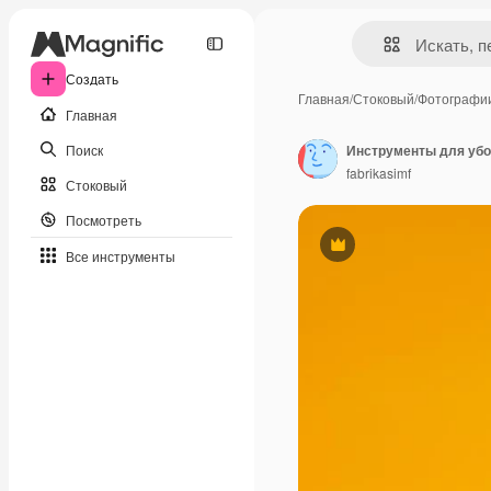
Создать
Главная
/
Стоковый
/
Фотографи
Главная
Поиск
Инструменты для убо
fabrikasimf
Стоковый
Посмотреть
Премиум
Все инструменты