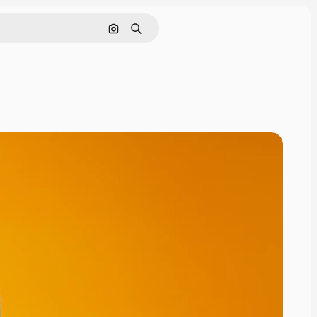
Поиск по изображению
Поиск