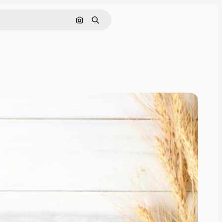
Поиск по изображению
Поиск