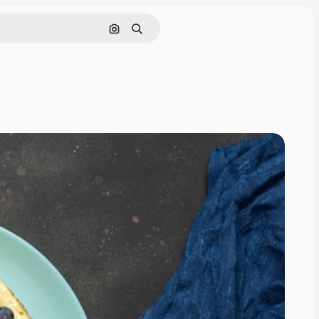
Поиск по изображению
Поиск