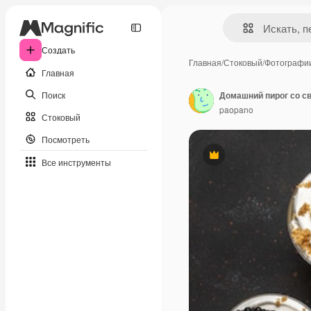
Создать
Главная
/
Стоковый
/
Фотографи
Главная
Поиск
paopano
Стоковый
Посмотреть
Премиум
Все инструменты