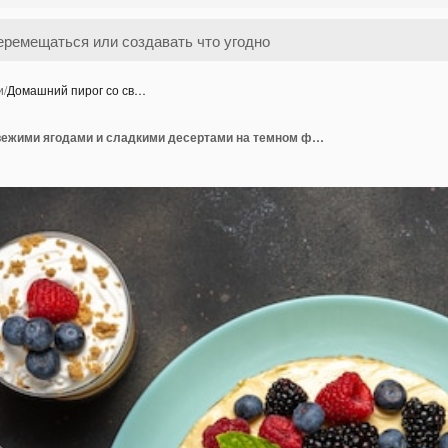
и
/
Домашний пирог со св…
Домашний пирог со свежими ягодами и сладкими десертами на темном фоне.