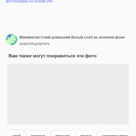
фотографий на основе ИИ
.
Минималистский домашний белый хлеб на зеленом фоне
yesphotographers
Вам также могут понравиться эти фото
хлеб
пекарня
питание
вкусно
здоровое питание