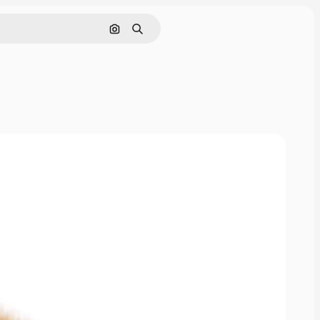
Поиск по изображению
Поиск