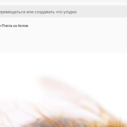
и
/
Пчела на белом