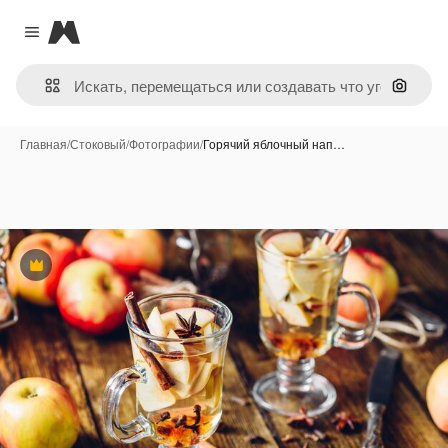
Magnific
Close menu
Поиск 
Главная
/
Стоковый
/
Фотографии
/
Горячий яблочный нап…
Премиум