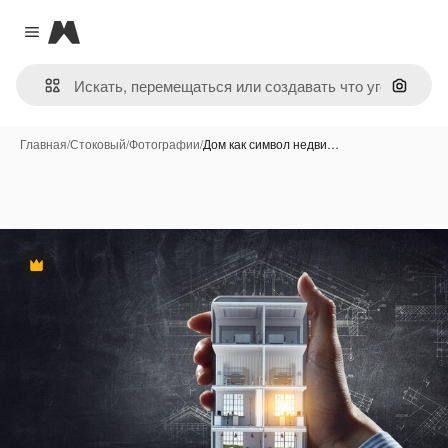
Magnific
Close menu
Поиск 
Главная
/
Стоковый
/
Фотографии
/
Дом как символ недви…
Премиум