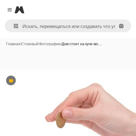
Magnific
Close menu
Поиск 
Главная
/
Стоковый
/
Фотографии
/
Дом стоит на куче мо…
Премиум