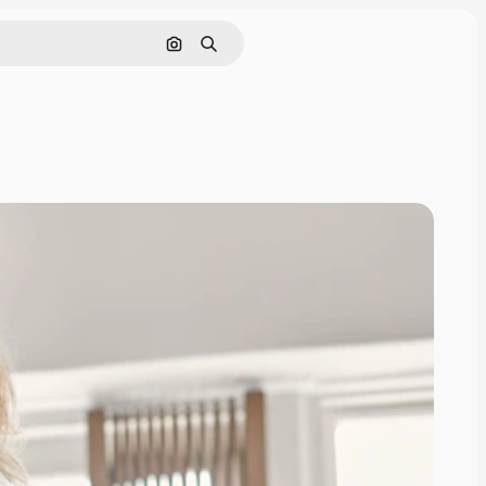
Поиск по изображению
Поиск