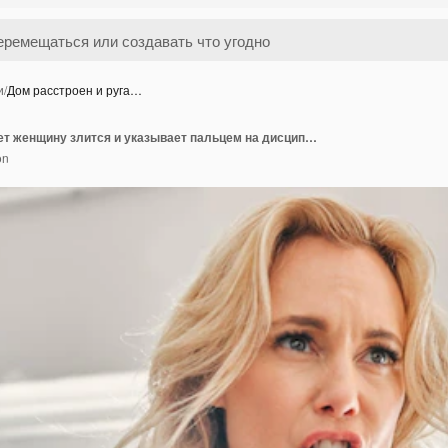
и
/
Дом расстроен и руга…
Дом расстроен и ругает женщину злится и указывает пальцем на дисциплину аргумент и гостиная яростный сердитый и разочарованный рукой в гостиной разговаривает и сражается дома и конфликта
on