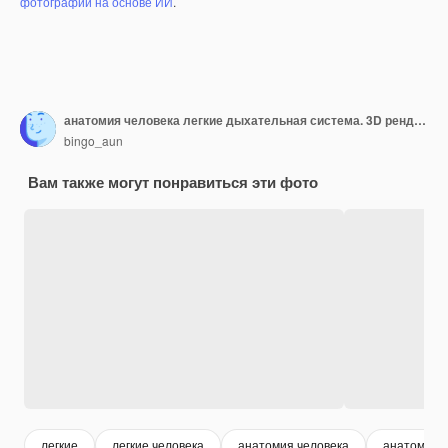
фотографий на основе ИИ
.
анатомия человека легкие дыхательная система. 3D рендеринг.
bingo_aun
Вам также могут понравиться эти фото
легкие
легкие человека
анатомия человека
анатомия