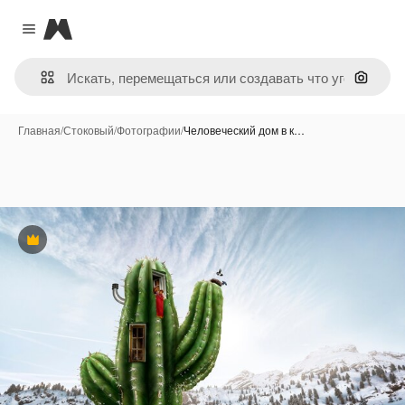
Magnific
Close menu
Поиск 
Главная
/
Стоковый
/
Фотографии
/
Человеческий дом в к…
Премиум