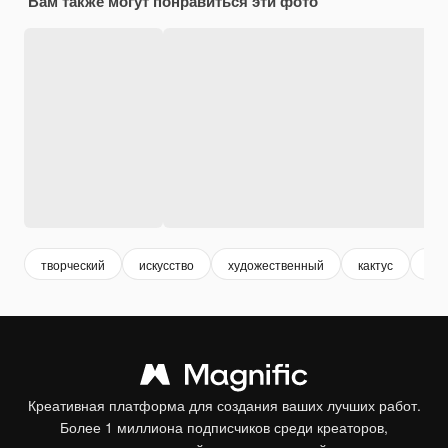
Вам также могут понравиться эти фото
творческий
искусство
художественный
кактус
дек
Креативная платформа для создания ваших лучших работ.
Более 1 миллиона подписчиков среди креаторов,