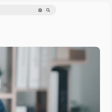
Поиск по изображению
Поиск