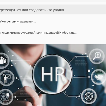
и
/
Концепция управления…
Концепция управления людскими ресурсами Аналитика людей Набор кадров Лидерство и формирование команды Современные онлайн-технологии для упрощения системы людских ресурсов