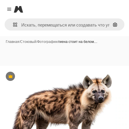
Magnific
Close menu
Поиск 
Главная
/
Стоковый
/
Фотографии
/
гиена стоит на белом…
Премиум