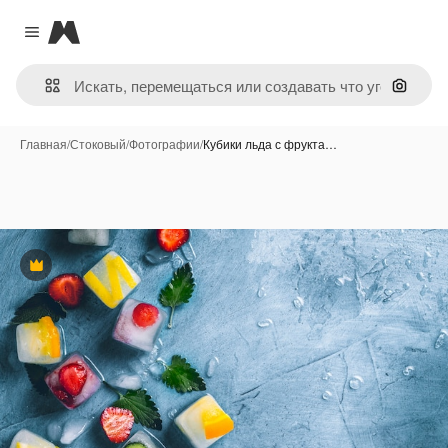
Magnific
Close menu
Поиск 
Главная
/
Стоковый
/
Фотографии
/
Кубики льда с фрукта…
Премиум