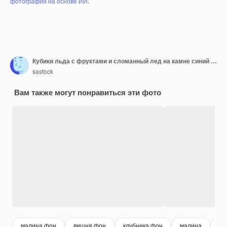
фотографий на основе ИИ
.
Кубики льда с фруктами и сломанный лед на камне синий фон с листьями мяты и свежих фруктов. Мята, клубника, вишня, лимон, апельсин. Плоская планировка, вид сверху
sastock
Вам также могут понравиться эти фото
малина фон
вишня фон
клубника фон
малина
ви