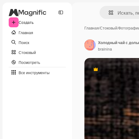
Создать
Главная
/
Стоковый
/
Фотографи
Главная
Поиск
Холодный чай с доль
bralnina
Стоковый
Посмотреть
Премиум
Все инструменты