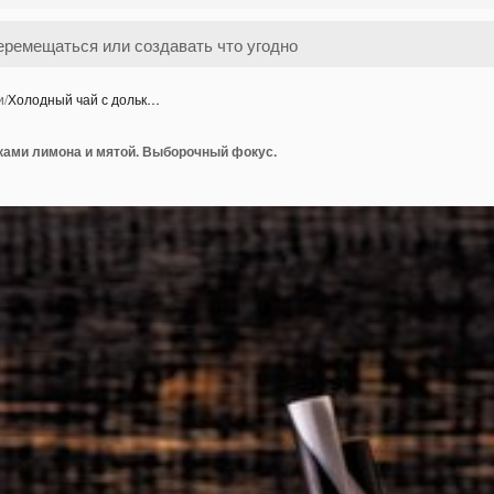
и
/
Холодный чай с дольк…
ками лимона и мятой. Выборочный фокус.