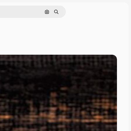
Поиск по изображению
Поиск