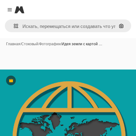
Magnific
Close menu
Поиск 
Главная
/
Стоковый
/
Фотографии
/
Идея земли с картой …
Премиум