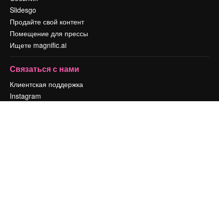
Slidesgo
Продайте свой контент
Помещение для прессы
Ищете magnific.ai
Связаться с нами
Клиентская поддержка
Instagram
YouTube
LinkedIn
TikTok
Discord
X
Reddit
Copyright © 2010-
2026
Freepik Company S.L.U.
Все права защищены
.