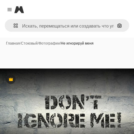
Magnific
Close menu
Поиск 
Главная
/
Стоковый
/
Фотографии
/
Не игнорируй меня
Премиум