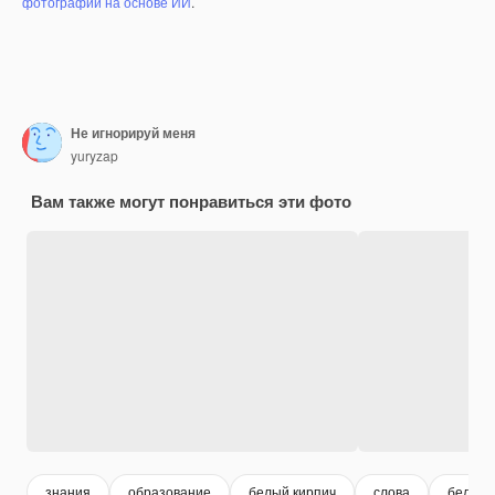
фотографий на основе ИИ
.
Не игнорируй меня
yuryzap
Вам также могут понравиться эти фото
знания
образование
белый кирпич
слова
белый 