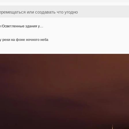
и
/
Осветленные здания у…
 реки на фоне ночного неба