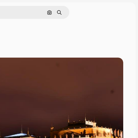
Поиск по изображению
Поиск