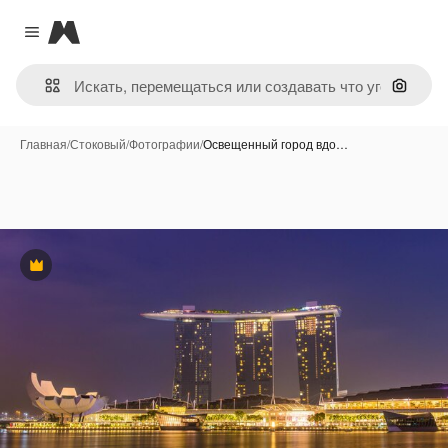
Magnific
Close menu
Поиск 
Главная
/
Стоковый
/
Фотографии
/
Освещенный город вдо…
Премиум