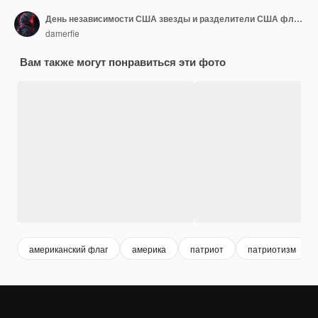
День независимости США звезды и разделители США флаг иллюстрации украшения пограничные линии День памяти традиционные патриотические американские иконы для американского национального праздника День ветеранов США набор
damerfie
Вам также могут понравиться эти фото
американский флаг
америка
патриот
патриотизм