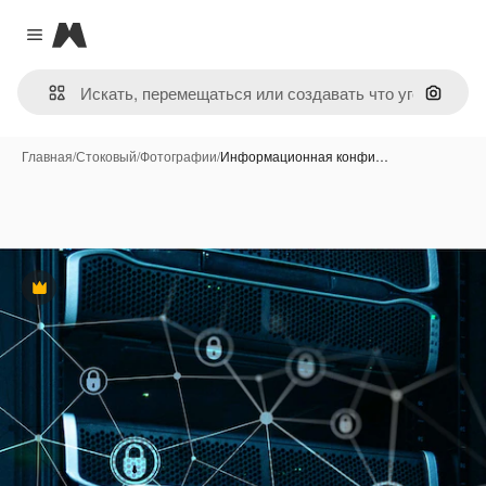
Magnific
Close menu
Поиск 
Главная
/
Стоковый
/
Фотографии
/
Информационная конфи…
Премиум