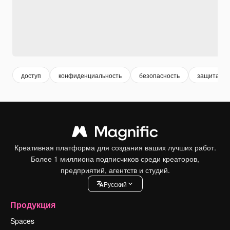
доступ
конфиденциальность
безопасность
защита ин
Креативная платформа для создания ваших лучших работ.
Более 1 миллиона подписчиков среди креаторов,
предприятий, агентств и студий.
Pусский
Продукция
Spaces