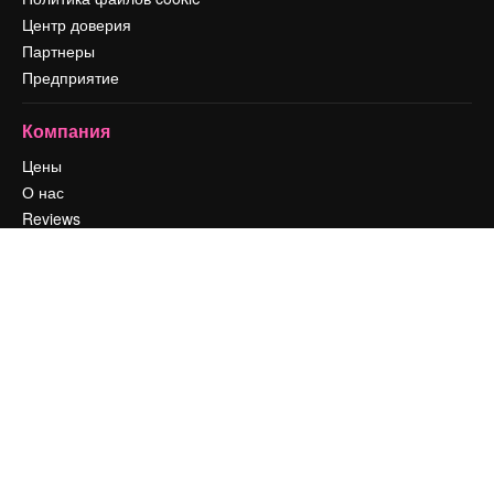
Центр доверия
Партнеры
Предприятие
Компания
Цены
О нас
Reviews
Вакансии
Поиск тенденций
Блог
События
Slidesgo
Продайте свой контент
Помещение для прессы
Ищете magnific.ai
Связаться с нами