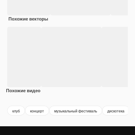
Похожие векторы
Похожие видео
Premium
Premium
Сгенериров
клуб
концерт
музыкальный фестиваль
дискотека