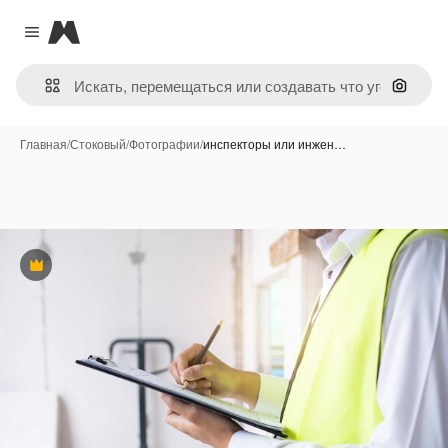
Magnific
Close menu
Поиск 
Главная
/
Стоковый
/
Фотографии
/
инспекторы или инжен…
Премиум