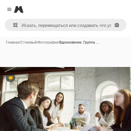
Magnific
Close menu
Поиск 
Главная
/
Стоковый
/
Фотографии
/
Вдохновение. Группа …
Премиум