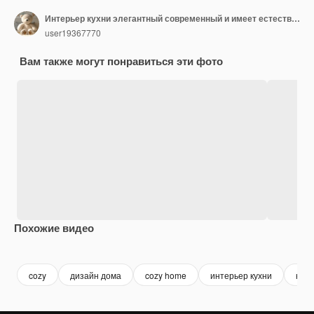
Интерьер кухни элегантный современный и имеет естественный свет
user19367770
Вам также могут понравиться эти фото
Похожие видео
Premium
Premium
Premium
Premium
cozy
дизайн дома
cozy home
интерьер кухни
кухн