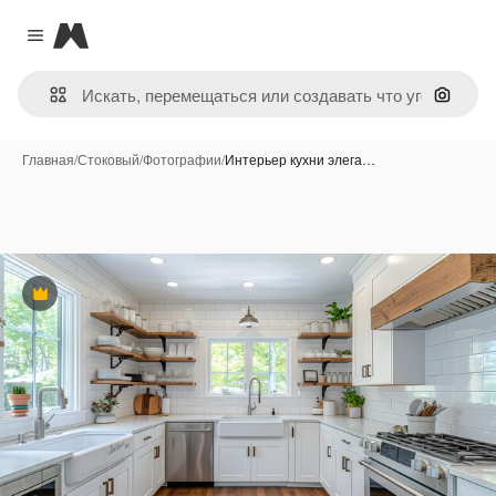
Magnific
Close menu
Поиск 
Главная
/
Стоковый
/
Фотографии
/
Интерьер кухни элега…
Премиум